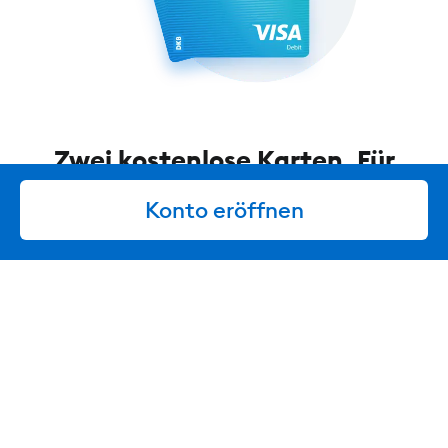
Zwei kostenlose Karten. Für
jeden eine. Gemeinsam viele
Konto eröffnen
Vorteile.
Die Visa Debitkarte ist eure perfekte Begleitung –
egal ob beim Shoppen oder auf Reisen. Wenn ihr mit
der Visa Debitkarte bezahlt, werden die Beträge
direkt von eurem Gemeinschaftskonto abgebucht. So
behaltet ihr den vollen Überblick über eure Ausgaben.
Mehr über die Visa Debitkarte erfahren