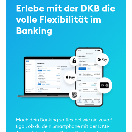
Erlebe mit der DKB die
volle Flexibilität im
Banking
Mach dein Banking so flexibel wie nie zuvor!
Egal, ob du dein Smartphone mit der DKB-