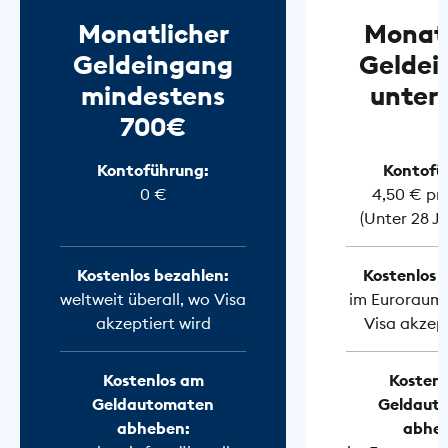
Monatlicher
Monatl
Geldeingang
Geldei
mindestens
unter
700€
Kontoführung:
Kontofü
0 €
4,50 € pr
(Unter 28 J
Kostenlos bezahlen:
Kostenlos 
weltweit überall, wo Visa
im Euroraum 
akzeptiert wird
Visa akzept
Kostenlos am
Kostenl
Geldautomaten
Geldaut
abheben:
abhe