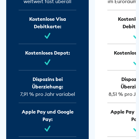
weltweit fast überall
im Euroraum f
Kostenlose Visa
Kostenlo
Debitkarte:
Debitk
Kostenloses Depot:
Kostenlose
Dispozins bei
Dispozi
Überziehung:
Überzie
7,91 % pro Jahr variabel
8,51 % pro Ja
Apple Pay und Google
Apple Pay u
Pay:
Pay