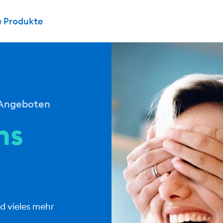
e Produkte
p Angeboten
ns
 vieles mehr