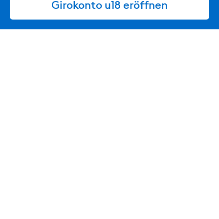
Girokonto u18 eröffnen
Transaktion mit der Debitkarte
Benachrichtigungen und behalte so die Ausgaben
deines Kindes im Blick.
Ländereinstellungen:
Entscheide ganz einfach in
welchen Ländern die Debitkarte deines Kindes
eingesetzt werden kann.
Mehr über die DKB-App erfahren