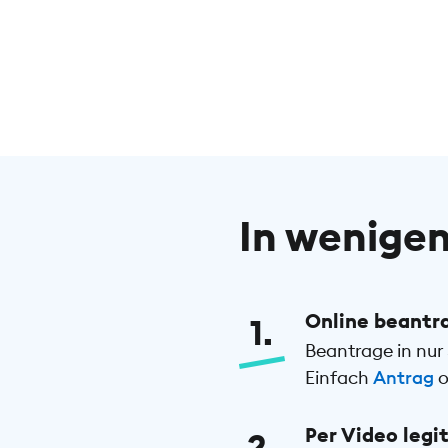
In wenigen
Online beantr
1
Beantrage in nur 
Einfach
Antrag
o
Per Video legi
2