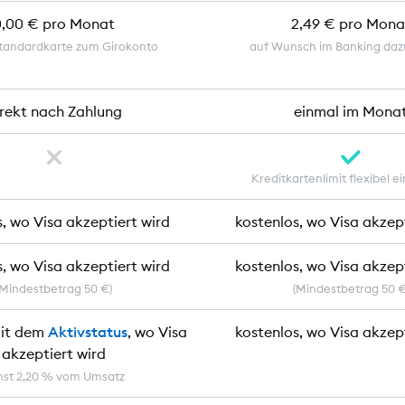
0,00 € pro Monat
2,49 € pro Mona
tandardkarte zum Girokonto
auf Wunsch im Banking da
irekt nach Zahlung
einmal im Mona
Kreditkartenlimit flexibel ei
, wo Visa akzeptiert wird
kostenlos, wo Visa akzep
, wo Visa akzeptiert wird
kostenlos, wo Visa akzep
(Mindestbetrag 50 €)
(Mindestbetrag 50 €
mit dem
Aktivstatus
, wo Visa
kostenlos, wo Visa akzep
akzeptiert wird
nst 2,20 % vom Umsatz