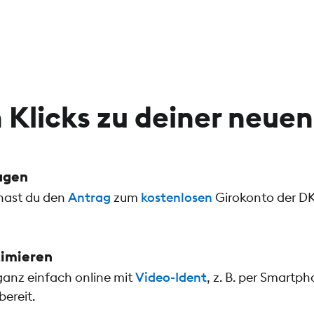
 Klicks zu deiner neuen
3,15 €
4,98 €
agen
 hast du den
Antrag
zum
kostenlosen
Girokonto der DK
timieren
ganz einfach online mit
Video-Ident
, z. B. per Smartp
ereit.