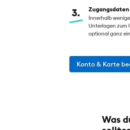
Zugangsdaten 
3
Innerhalb wenige
Unterlagen zum G
optional ganz ei
Konto & Karte b
Was du