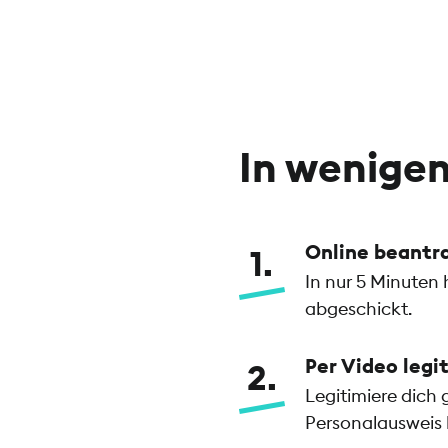
Individuelle Karteneinstellungen
(Card Control)
Aufträge in der App freigeben mit
Fingerprint & Co.
In wenigen
chipTAN
Ersatzkarte
Online beantr
1
Bargeldeinzahlung am Automaten
In nur 5 Minuten
abgeschickt.
Per Video legi
2
Legitimiere dich 
Personalausweis b