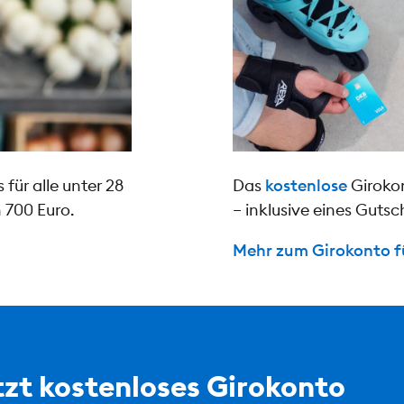
für alle unter 28
Das
kostenlose
Girokon
 700 Euro.
– inklusive eines Guts
Mehr zum Girokonto f
zt kostenloses Girokonto