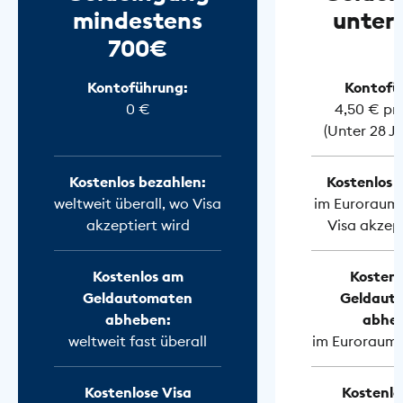
mindestens
unter
700€
Kontoführung:
Kontofü
0 €
4,50 € pr
(Unter 28 J
Kostenlos bezahlen:
Kostenlos 
weltweit überall, wo Visa
im Euroraum 
akzeptiert wird
Visa akzept
Kostenlos am
Kostenl
Geldautomaten
Geldaut
abheben:
abhe
weltweit fast überall
im Euroraum f
Kostenlose Visa
Kostenlo