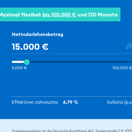
Maximal flexibel:
bis 100.000 €
und 120 Monate
Nettodarlehensbetrag
15.000 €
5.000 €
100.000 €
Effektiver Jahreszins:
6,79 %
Sollzins (p
Darlehensgeberin ist die Deutsche Kreditbank AG, Taubenstraße 7-9, 10117 