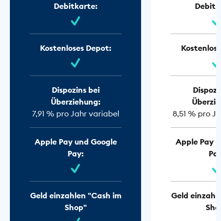
Debitkarte:
Debitk
Kostenloses Depot:
Kostenlose
Dispozins bei
Dispozi
Überziehung:
Überzie
7,91 % pro Jahr variabel
8,51 % pro Ja
Apple Pay und Google
Apple Pay u
Pay:
Pay
Geld einzahlen "Cash im
Geld einzahl
Shop"
Sho