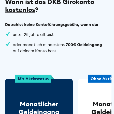
Wann ist das DKB Girokonto
kostenlos
?
Du zahlst keine Kontoführungsgebühr, wenn du:
unter 28 jahre alt bist
oder monatlich mindestens
700€ Geldeingang
auf deinem Konto hast
Mit Aktivstatus
Ohne Aktiv
Monatlicher
Monatl
Geldeingang
Geldei