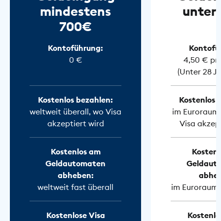
mindestens
unter
700€
Kontoführung:
Kontofü
0 €
4,50 € pr
(Unter 28 J
Kostenlos bezahlen:
Kostenlos 
weltweit überall, wo Visa
im Euroraum 
akzeptiert wird
Visa akzept
Kostenlos am
Kostenl
Geldautomaten
Geldaut
abheben:
abhe
weltweit fast überall
im Euroraum f
Kostenlose Visa
Kostenlo