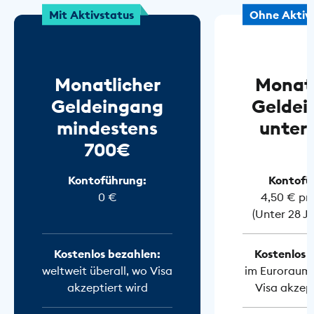
Mit Aktivstatus
Ohne Aktiv
Monatlicher
Monatl
Geldeingang
Geldei
mindestens
unter
700€
Kontoführung:
Kontofü
0 €
4,50 € pr
(Unter 28 J
Kostenlos bezahlen:
Kostenlos 
weltweit überall, wo Visa
im Euroraum 
akzeptiert wird
Visa akzept