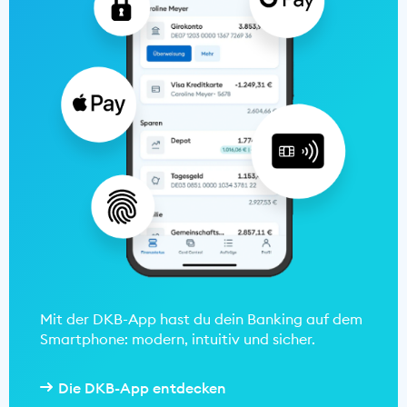
Mit der DKB-App hast du dein Banking auf dem
Smartphone: modern, intuitiv und sicher.
Die DKB-App entdecken