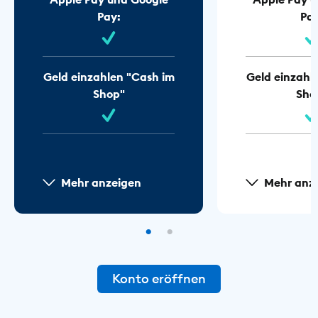
Pay:
Pay
Geld einzahlen "Cash im
Geld einzahl
Shop"
Sho
Mehr anzeigen
Mehr anz
Konto eröffnen