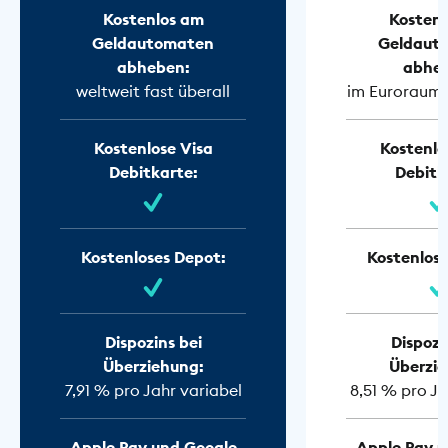
Kostenlos am
Kostenl
Geldautomaten
Geldaut
abheben:
abhe
weltweit fast überall
im Euroraum f
Kostenlose Visa
Kostenlo
Debitkarte:
Debitk
Kostenloses Depot:
Kostenlose
Dispozins bei
Dispozi
Überziehung:
Überzie
7,91 % pro Jahr variabel
8,51 % pro Ja
Apple Pay und Google
Apple Pay u