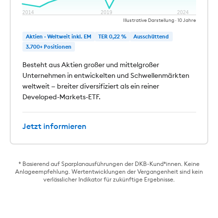
2014
2019
2024
Illustrative Darstellung · 10 Jahre
Aktien · Weltweit inkl. EM
TER 0,22 %
Ausschüttend
3.700+ Positionen
Besteht aus Aktien großer und mittelgroßer
Unternehmen in entwickelten und Schwellenmärkten
weltweit — breiter diversifiziert als ein reiner
Developed-Markets-ETF.
Jetzt informieren
* Basierend auf Sparplanausführungen der DKB-Kund*innen. Keine
Anlageempfehlung. Wertentwicklungen der Vergangenheit sind kein
verlässlicher Indikator für zukünftige Ergebnisse.