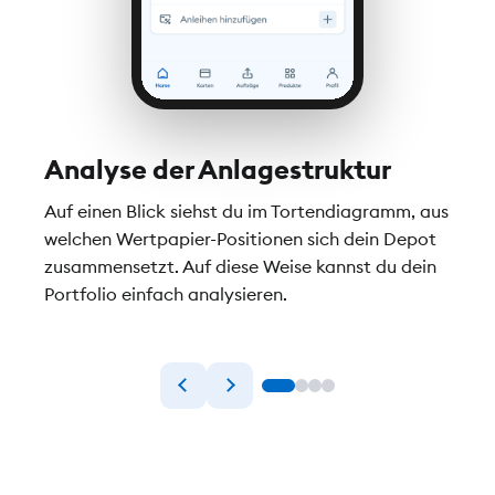
Analyse der Anlagestruktur
Dep
ren
Auf einen Blick siehst du im Tortendiagramm, aus
Alle 
 DKB
welchen Wertpapier-Positionen sich dein Depot
Übers
zusammensetzt. Auf diese Weise kannst du dein
deine
iert
Portfolio einfach analysieren.
siehs
fünf 