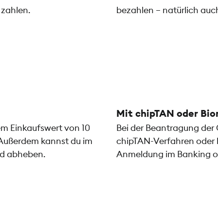
 zahlen.
bezahlen – natürlich auc
Mit chipTAN oder Bio
em Einkaufswert von 10
Bei der Beantragung der 
 Außerdem kannst du im
chipTAN-Verfahren oder l
ld abheben.
Anmeldung im Banking od