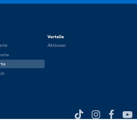
Vorteile
arte
Aktionen
karte
rte
ich