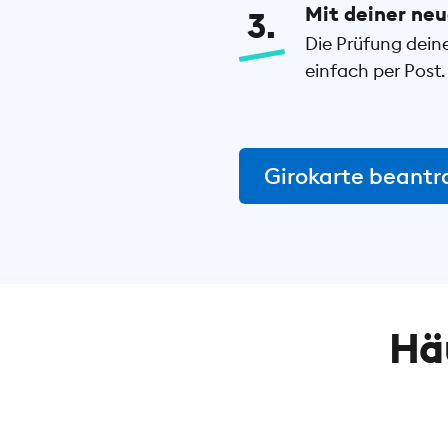
Mit deiner neu
3
Die Prüfung dein
einfach per Post.
Girokarte beant
Hä