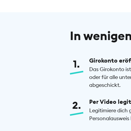
In wenigen
Girokonto erö
1
Das Girokonto is
oder für alle unt
abgeschickt.
Per Video legi
2
Legitimiere dich 
Personalausweis b