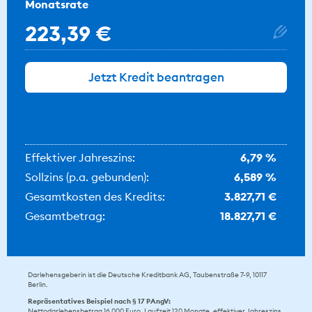
Monatsrate
223,39 €
Jetzt Kredit beantragen
Effektiver Jahreszins:
6,79 %
Sollzins (p.a. gebunden):
6,589 %
Gesamtkosten des Kredits:
3.827,71 €
Gesamtbetrag:
18.827,71 €
Darlehensgeberin ist die Deutsche Kreditbank AG, Taubenstraße 7-9, 10117
Berlin.
Repräsentatives Beispiel nach § 17 PAngV:
Nettodarlehensbetrag 16.000 Euro, Laufzeit 120 Monate, effektiver Jahreszins