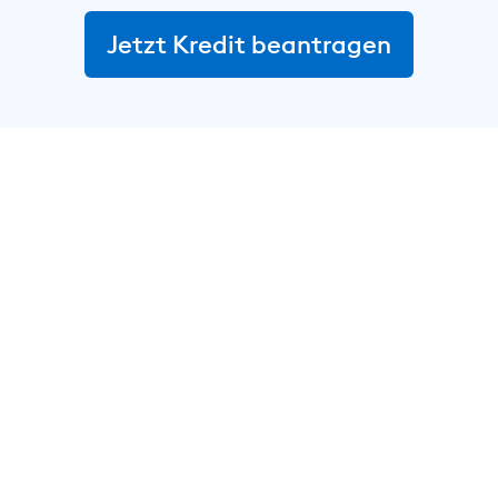
Jetzt Kredit beantragen
In wenigen Schritten zum
Autokredit.
1
Kredit online beantragen
Einfach Wunschbetrag angeben und den
Antrag bequem online abschließen. Anhand
des digitalen Kontochecks und dem
Abgleich deiner angegebenen Daten wird
die Kreditentscheidung sofort getroffen.