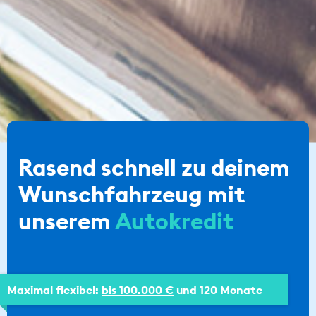
Rasend schnell zu deinem
Wunschfahrzeug mit
unserem
Autokredit
Maximal flexibel:
bis 100.000 €
und 120 Monate