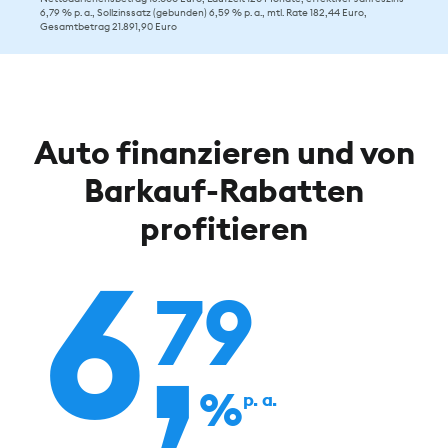
6,79 % p. a., Sollzinssatz (gebunden) 6,59 % p. a., mtl. Rate 182,44 Euro,
Gesamtbetrag 21.891,90 Euro
Auto finanzieren und von
Barkauf-Rabatten
profitieren
6,
79
%
p. a.