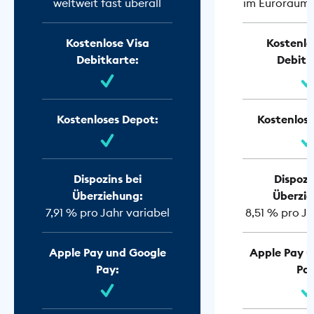
weltweit fast überall
im Euroraum f
Kostenlose Visa
Kostenlo
Debitkarte:
Debitk
Kostenloses Depot:
Kostenlose
Dispozins bei
Dispozi
Überziehung:
Überzie
7,91 % pro Jahr variabel
8,51 % pro Ja
Apple Pay und Google
Apple Pay u
Pay:
Pay