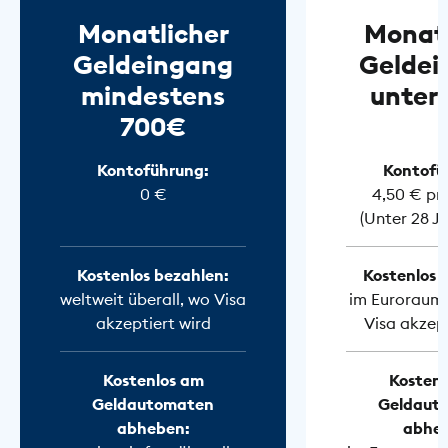
Monatlicher
Monatl
Geldeingang
Geldei
mindestens
unter
700€
Kontoführung:
Kontofü
0 €
4,50 € pr
(Unter 28 J
Kostenlos bezahlen:
Kostenlos 
weltweit überall, wo Visa
im Euroraum 
akzeptiert wird
Visa akzept
Kostenlos am
Kostenl
Geldautomaten
Geldaut
abheben:
abhe