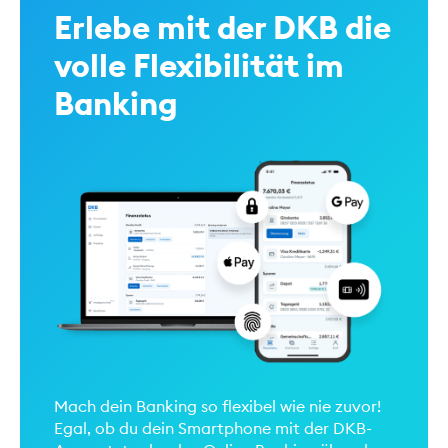
Erlebe mit der DKB die
volle Flexibilität im
Banking
Mach dein Banking so flexibel wie nie zuvor!
Egal, ob du dein Smartphone mit der DKB-