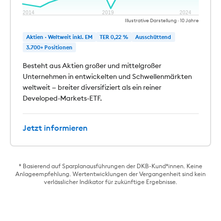
2014
2019
2024
Illustrative Darstellung · 10 Jahre
Aktien · Weltweit inkl. EM
TER 0,22 %
Ausschüttend
3.700+ Positionen
Besteht aus Aktien großer und mittelgroßer
Unternehmen in entwickelten und Schwellenmärkten
weltweit — breiter diversifiziert als ein reiner
Developed-Markets-ETF.
Jetzt informieren
* Basierend auf Sparplanausführungen der DKB-Kund*innen. Keine
Anlageempfehlung. Wertentwicklungen der Vergangenheit sind kein
verlässlicher Indikator für zukünftige Ergebnisse.