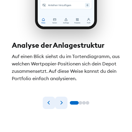
Analyse der Anlagestruktur
Dep
ren
Auf einen Blick siehst du im Tortendiagramm, aus
Alle 
 DKB
welchen Wertpapier-Positionen sich dein Depot
Übers
zusammensetzt. Auf diese Weise kannst du dein
deine
iert
Portfolio einfach analysieren.
siehs
fünf 