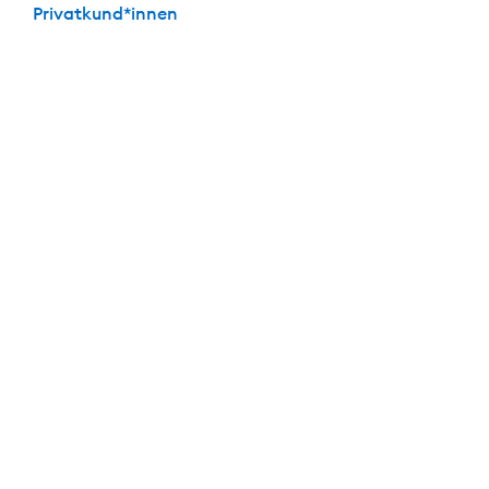
Privatkund*innen
Die perfekte Kombi: Festgeld + Girokonto
Mit dabei: Das
kostenlose
Girokonto der DKB
Keine Kontoführungs­gebühren