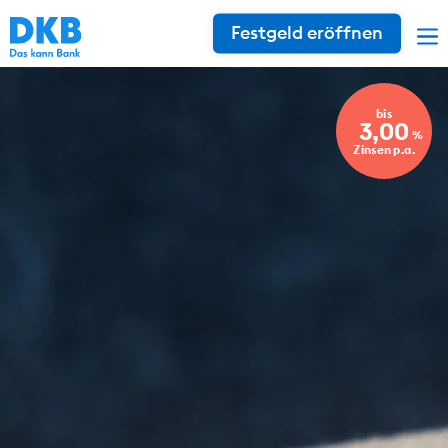
Festgeld eröffnen
bis
3,00
%
Zinsen p.a.