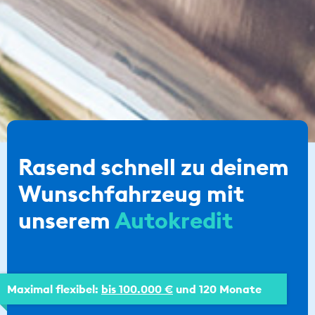
Rasend schnell zu deinem
Wunschfahrzeug mit
unserem
Autokredit
Maximal flexibel:
bis 100.000 €
und 120 Monate