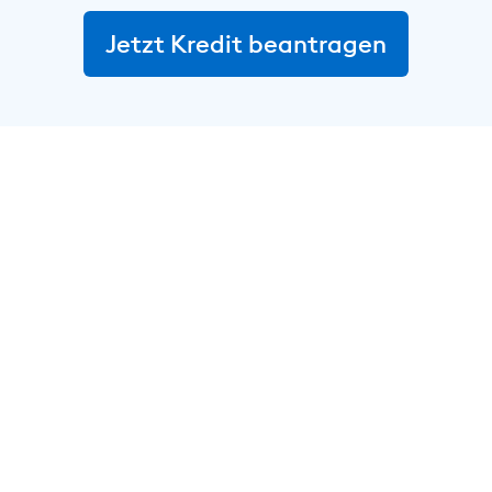
Jetzt Kredit beantragen
In wenigen Schritten zum
Autokredit.
1
Kredit online beantragen
Einfach Wunschbetrag angeben und den
Antrag bequem online abschließen. Anhand
des digitalen Kontochecks und dem
Abgleich deiner angegebenen Daten wird
die Kreditentscheidung sofort getroffen.