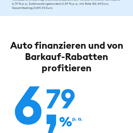
6,79 % p. a., Sollzinssatz (gebunden) 6,59 % p. a., mtl. Rate 182,44 Euro,
Gesamtbetrag 21.891,90 Euro
Auto finanzieren und von
Barkauf-Rabatten
profitieren
6,
79
%
p. a.