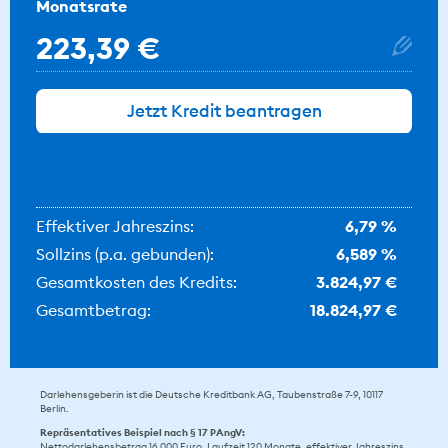
Monatsrate
223,39 €
Jetzt Kredit beantragen
Effektiver Jahreszins:
6,79 %
Sollzins (p.a. gebunden):
6,589 %
Gesamtkosten des Kredits:
3.824,97 €
Gesamtbetrag:
18.824,97 €
Darlehensgeberin ist die Deutsche Kreditbank AG, Taubenstraße 7-9, 10117
Berlin.
Repräsentatives Beispiel nach § 17 PAngV:
Nettodarlehensbetrag 16.000 Euro, Laufzeit 120 Monate, effektiver Jahreszins