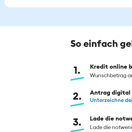
So einfach ge
Kredit online
1
Wunschbetrag an
Antrag digital
2
Unterzeichne de
Lade die notw
3
Lade die notwend