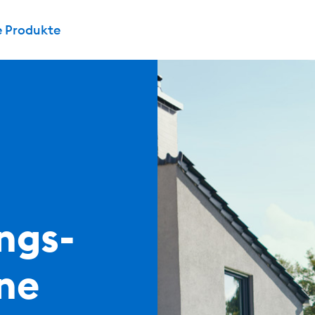
e Produkte
ngs­
ine