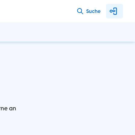
Suche
rne an