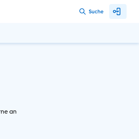
Suche
rne an