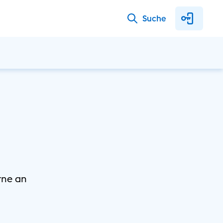
Suche
rne an