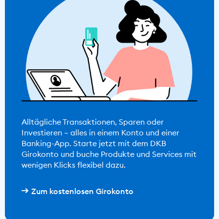
Alltägliche Transaktionen, Sparen oder
Investieren – alles in einem Konto und einer
Banking-App. Starte jetzt mit dem DKB
Girokonto und buche Produkte und Services mit
wenigen Klicks flexibel dazu.
Zum kostenlosen Girokonto