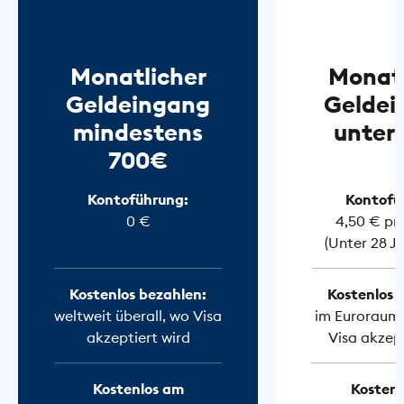
Monatlicher
Monatl
Geldeingang
Geldei
mindestens
unter
700€
Kontoführung:
Kontofü
0 €
4,50 € pr
(Unter 28 J
Kostenlos bezahlen:
Kostenlos 
weltweit überall, wo Visa
im Euroraum 
akzeptiert wird
Visa akzept
Kostenlos am
Kostenl