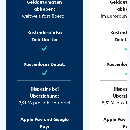
Geldautomaten
Geldaut
abheben:
abhe
weltweit fast überall
im Euroraum f
Kostenlose Visa
Kostenlo
Debitkarte:
Debitk
Kostenloses Depot:
Kostenlose
Dispozins bei
Dispozi
Überziehung:
Überzie
7,91 % pro Jahr variabel
8,51 % pro Ja
Apple Pay und Google
Apple Pay u
Pay:
Pay