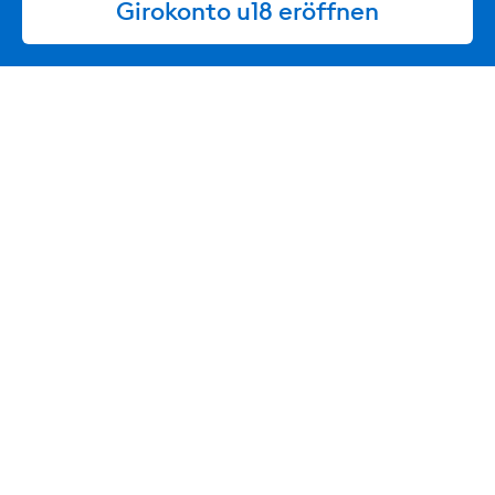
Girokonto u18 eröffnen
Transaktion mit der Debitkarte
Benachrichtigungen und behalte so die Ausgaben
deines Kindes im Blick.
Ländereinstellungen:
Entscheide ganz einfach in
welchen Ländern die Debitkarte deines Kindes
eingesetzt werden kann.
Mehr über die DKB-App erfahren